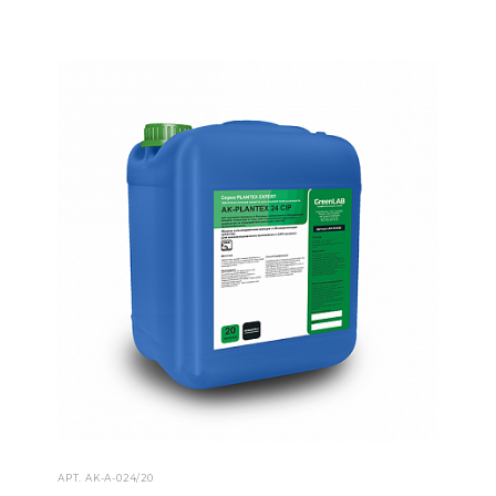
АРТ.
AK-А-024/20