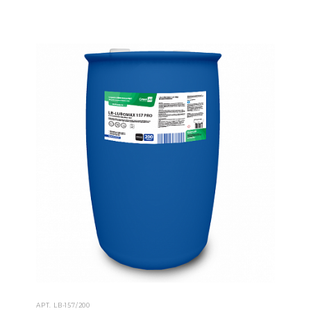
АРТ.
LB-157/200