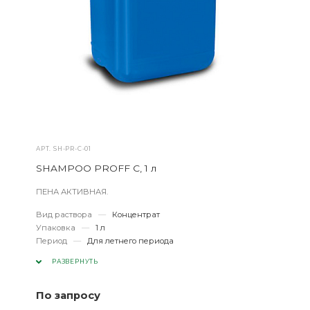
АРТ.
SH-PR-C-01
SHAMPOO PROFF C, 1 л
ПЕНА АКТИВНАЯ.
Вид раствора
—
Концентрат
Упаковка
—
1 л
Период
—
Для летнего периода
РАЗВЕРНУТЬ
По запросу