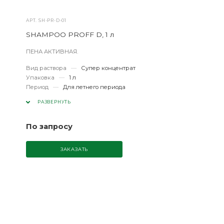
АРТ.
SH-PR-D-01
SHAMPOO PROFF D, 1 л
ПЕНА АКТИВНАЯ.
Вид раствора
—
Супер концентрат
Упаковка
—
1 л
Период
—
Для летнего периода
РАЗВЕРНУТЬ
По запросу
ЗАКАЗАТЬ