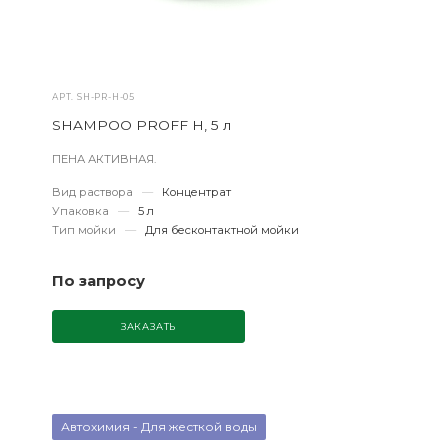
АРТ.
SH-PR-H-05
SHAMPOO PROFF H, 5 л
ПЕНА АКТИВНАЯ.
Вид раствора
—
Концентрат
Упаковка
—
5 л
Тип мойки
—
Для бесконтактной мойки
По запросу
ЗАКАЗАТЬ
Автохимия - Для жесткой воды