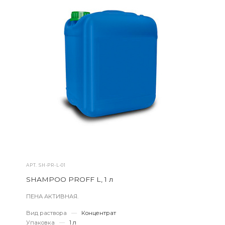
АРТ.
SH-PR-L-01
SHAMPOO PROFF L, 1 л
ПЕНА АКТИВНАЯ.
Вид раствора
—
Концентрат
Упаковка
—
1 л