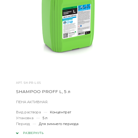
АРТ.
SH-PR-L-05
SHAMPOO PROFF L, 5 л
ПЕНА АКТИВНАЯ.
Вид раствора
—
Концентрат
Упаковка
—
5 л
Период
—
Для зимнего периода
РАЗВЕРНУТЬ