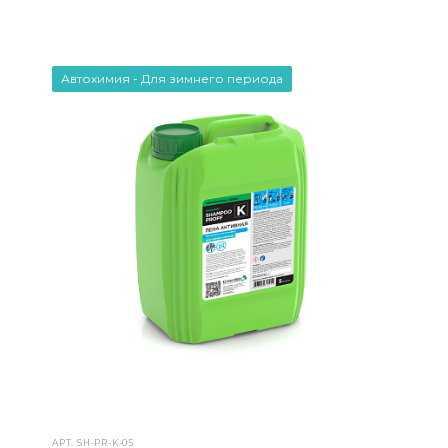
Автохимия - Для зимнего периода
АРТ.
SH-PR-K-05