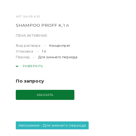
АРТ.
SH-PR-K-01
SHAMPOO PROFF K, 1 л
ПЕНА АКТИВНАЯ.
Вид раствора
—
Концентрат
Упаковка
—
1 л
Период
—
Для зимнего периода
РАЗВЕРНУТЬ
По запросу
ЗАКАЗАТЬ
Автохимия - Для зимнего периода