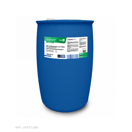
АРТ.
LB-157/200