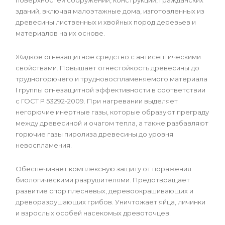
поверхностей сооружений, конструкций, гражданских
зданий, включая малоэтажные дома, изготовленных из
древесины лиственных и хвойных пород деревьев и
материалов на их основе.
Жидкое огнезащитное средство с антисептическими
свойствами. Повышает огнестойкость древесины до
трудногорючего и трудновоспламеняемого материала
I группы огнезащитной эффективности в соответствии
с ГОСТ Р 53292-2009. При нагревании выделяет
негорючие инертные газы, которые образуют преграду
между древесиной и очагом тепла, а также разбавляют
горючие газы пиролиза древесины до уровня
невоспламения.
Обеспечивает комплексную защиту от поражения
биологическими разрушителями. Предотвращает
развитие спор плесневых, деревоокрашивающих и
древоразрушающих грибов. Уничтожает яйца, личинки
и взрослых особей насекомых древоточцев.