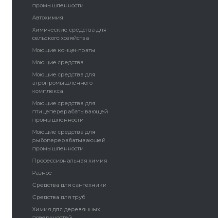
промышленности
Автохимия
Химические средства для
сельского хозяйства
Моющие концентраты
Моющие средства
Моющие средства для
агропромышленного
комплекса
Моющие средства для
птицеперерабатывающей
промышленности
Моющие средства для
рыбоперерабатывающей
промышленности
Профессиональная химия
Разное
Средства для сантехники
Средства для труб
Химия для деревянных
поверхностей