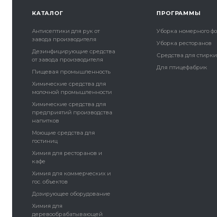
КАТАЛОГ
ПРОГРАММЫ
Антисептики для рук от
Уборка номерного ф
завода производителя
Уборка ресторанов
Дезинфицирующие средства
Средства для стирк
от завода производителя
Для птицефабрик
Пищевая промышленность
Химические средства для
молочной промышленности
Химические средства для
предприятий производства
напитков
Моющие средства для
гостиниц
Химия для ресторанов и
кафе
Химия для коммерческих и
гос. объектов
Дозирующее оборудование
Химия для
деревообрабатывающей