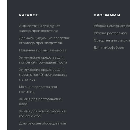
КАТАЛОГ
ПРОГРАММЫ
Антисептики для рук от
Уборка номерного ф
завода производителя
Уборка ресторанов
Дезинфицирующие средства
Средства для стирк
от завода производителя
Для птицефабрик
Пищевая промышленность
Химические средства для
молочной промышленности
Химические средства для
предприятий производства
напитков
Моющие средства для
гостиниц
Химия для ресторанов и
кафе
Химия для коммерческих и
гос. объектов
Дозирующее оборудование