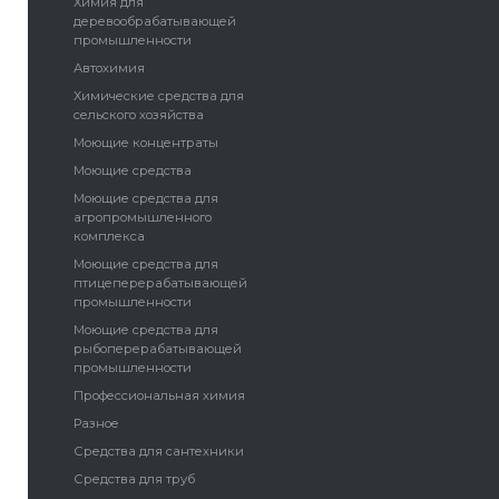
Химия для
деревообрабатывающей
промышленности
Автохимия
Химические средства для
сельского хозяйства
Моющие концентраты
Моющие средства
Моющие средства для
агропромышленного
комплекса
Моющие средства для
птицеперерабатывающей
промышленности
Моющие средства для
рыбоперерабатывающей
промышленности
Профессиональная химия
Разное
Средства для сантехники
Средства для труб