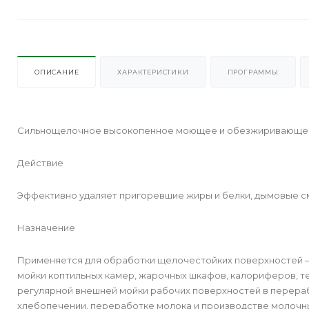
ОПИСАНИЕ
ХАРАКТЕРИСТИКИ
ПРОГРАММЫ
Сильнощелочное высокопенное моющее и обезжиривающее с
Действие
Эффективно удаляет пригоревшие жиры и белки, дымовые см
Назначение
Применяется для обработки щелочестойких поверхностей – 
мойки коптильных камер, жарочных шкафов, калориферов, те
регулярной внешней мойки рабочих поверхностей в перераб
хлебопечении, переработке молока и производстве молочны