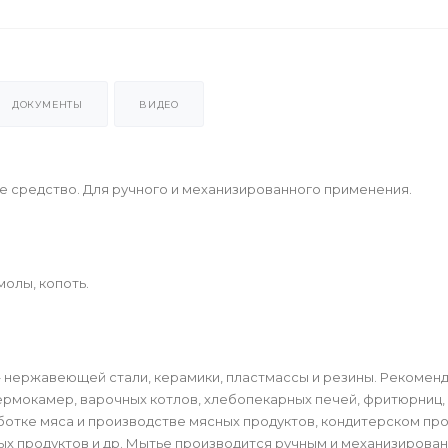
ДОКУМЕНТЫ
ВИДЕО
редство. Для ручного и механизированного применения.
олы, копоть.
нержавеющей стали, керамики, пластмассы и резины. Рекоменд
рмокамер, варочных котлов, хлебопекарных печей, фритюрниц, 
отке мяса и производстве мясных продуктов, кондитерском про
х продуктов и др. Мытье производится ручным и механизирова