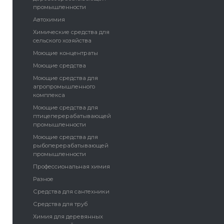
промышленности
Автохимия
Химические средства для
сельского хозяйства
Моющие концентраты
Моющие средства
Моющие средства для
агропромышленного
комплекса
Моющие средства для
птицеперерабатывающей
промышленности
Моющие средства для
рыбоперерабатывающей
промышленности
Профессиональная химия
Разное
Средства для сантехники
Средства для труб
Химия для деревянных