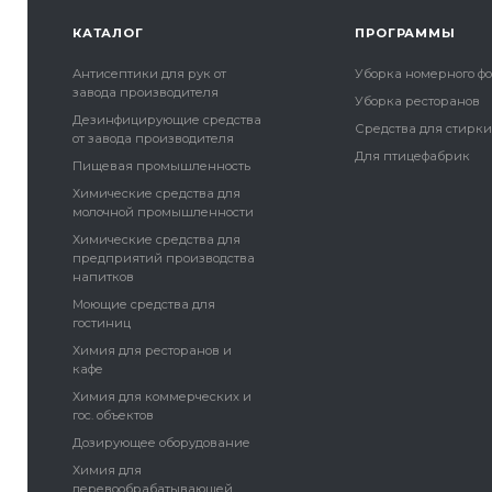
КАТАЛОГ
ПРОГРАММЫ
Антисептики для рук от
Уборка номерного ф
завода производителя
Уборка ресторанов
Дезинфицирующие средства
Средства для стирк
от завода производителя
Для птицефабрик
Пищевая промышленность
Химические средства для
молочной промышленности
Химические средства для
предприятий производства
напитков
Моющие средства для
гостиниц
Химия для ресторанов и
кафе
Химия для коммерческих и
гос. объектов
Дозирующее оборудование
Химия для
деревообрабатывающей