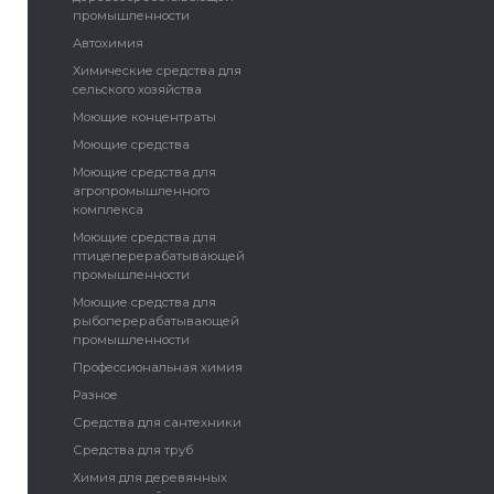
промышленности
Автохимия
Химические средства для
сельского хозяйства
Моющие концентраты
Моющие средства
Моющие средства для
агропромышленного
комплекса
Моющие средства для
птицеперерабатывающей
промышленности
Моющие средства для
рыбоперерабатывающей
промышленности
Профессиональная химия
Разное
Средства для сантехники
Средства для труб
Химия для деревянных