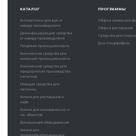
КАТАЛОГ
ПРОГРАММЫ
Антисептики для рук от
Уборка номерного ф
завода производителя
Уборка ресторанов
Дезинфицирующие средства
Средства для стирк
от завода производителя
Для птицефабрик
Пищевая промышленность
Химические средства для
молочной промышленности
Химические средства для
предприятий производства
напитков
Моющие средства для
гостиниц
Химия для ресторанов и
кафе
Химия для коммерческих и
гос. объектов
Дозирующее оборудование
Химия для
деревообрабатывающей