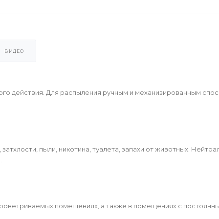
ВИДЕО
о действия. Для распыления ручным и механизированным спос
затхлости, пыли, никотина, туалета, запахи от животных. Нейтра
.
проветриваемых помещениях, а также в помещениях с постоянн