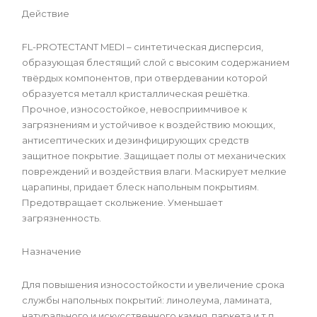
Действие
FL-PROTECTANT MEDI – синтетическая дисперсия,
образующая блестящий слой с высоким содержанием
твёрдых компонентов, при отвердевании которой
образуется металл кристаллическая решётка.
Прочное, износостойкое, невосприимчивое к
загрязнениям и устойчивое к воздействию моющих,
антисептических и дезинфицирующих средств
защитное покрытие. Защищает полы от механических
повреждений и воздействия влаги. Маскирует мелкие
царапины, придает блеск напольным покрытиям.
Предотвращает скольжение. Уменьшает
загрязненность.
Назначение
Для повышения износостойкости и увеличение срока
службы напольных покрытий: линолеума, ламината,
натурального и искусственного камня, паркета и т.п.